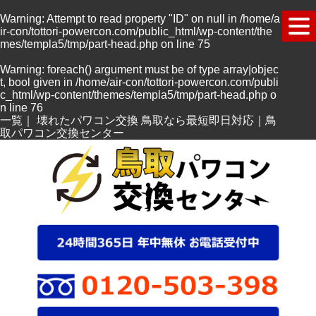
Warning
: Attempt to read property "ID" on null in
/home/a
ir-con/tottori-powercon.com/public_html/wp-content/the
mes/templa5/tmp/part-head.php
on line
75
Warning
: foreach() argument must be of type array|objec
t, bool given in
/home/air-con/tottori-powercon.com/publi
c_html/wp-content/themes/templa5/tmp/part-head.php
o
n line
76
一覧｜ 壊れたパワコン交換 鳥取なら最短即日対応｜鳥
取パワコン交換センター